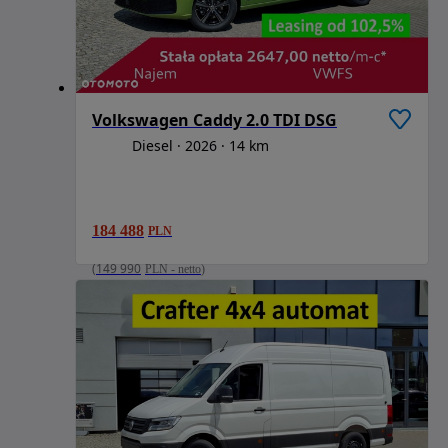
Volkswagen Caddy 2.0 TDI DSG
Diesel
2026
14 km
184 488
PLN
(
149 990
PLN
-
netto
)