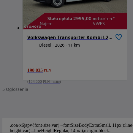
Volkswagen Transporter Kombi L2H1 M1
Diesel
2026
11 km
190 035
PLN
(
154 500
PLN
-
netto
)
5
Ogłoszenia