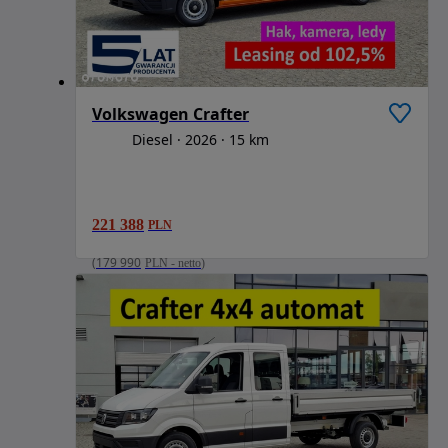
Volkswagen Crafter
Diesel
2026
15 km
221 388
PLN
(
179 990
PLN
-
netto
)