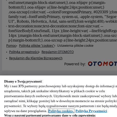
Pomoc
Polityka plików "cookies"
Ustawienia plików cookie
Polityka prywatności
Regulamin OTOMOTO
Regulamin dla Klientów Biznesowych
Powered by
:
Dbamy o Twoją prywatność
My i nasi
375
partnerzy przechowujemy lub uzyskujemy dostęp do informacji 
urządzeniu, takich jak unikalne identyfikatory w plikach cookie w celu
przetwarzania danych osobowych. Użytkownik może zaakceptować wybory lub
zarządzać nimi, klikając poniżej lub w dowolnym momencie na stronie polityki
prywatności. Te wybory będą sygnalizowane naszym partnerom i nie będą miał
wpływu na dane przeglądania.
Polityka cookies,
Polityka Prywatności
Wraz z naszymi partnerami przetwarzamy dane w celu zapewnienia: