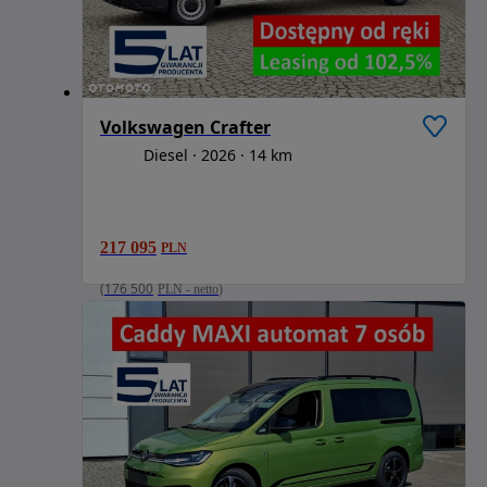
Volkswagen Crafter
Diesel
2026
14 km
217 095
PLN
(
176 500
PLN
-
netto
)